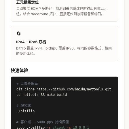
五元组级定位
自动覆盖 ECMP 多路径，检测到丢包或改包时输出具体五元
组。结合 traceroute 拓扑，直接定位到故障设备和端口。
🔄
IPv4 + IPv6 双栈
bitflip 覆盖 IPv4，bitflip6 覆盖 IPv6。相同的参数格式，相同
的使用体验。
快速体验
# 克隆并编译
git clone https://github.com/baidu/nettools.git

cd nettools && make build
# 服务端
./bitflip
# 客户端 — 5000 pps 持续探测
sudo ./bitflip
-r
client
-s
10.0.0.1