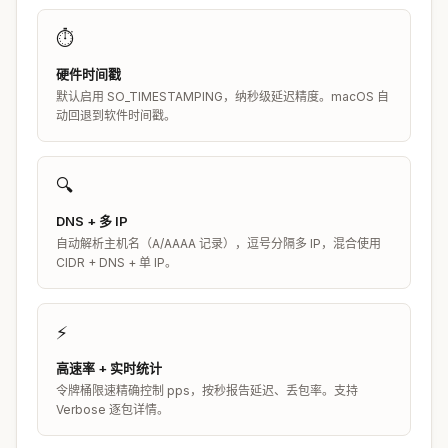
⏱️
硬件时间戳
默认启用 SO_TIMESTAMPING，纳秒级延迟精度。macOS 自
动回退到软件时间戳。
🔍
DNS + 多 IP
自动解析主机名（A/AAAA 记录），逗号分隔多 IP，混合使用
CIDR + DNS + 单 IP。
⚡
高速率 + 实时统计
令牌桶限速精确控制 pps，按秒报告延迟、丢包率。支持
Verbose 逐包详情。