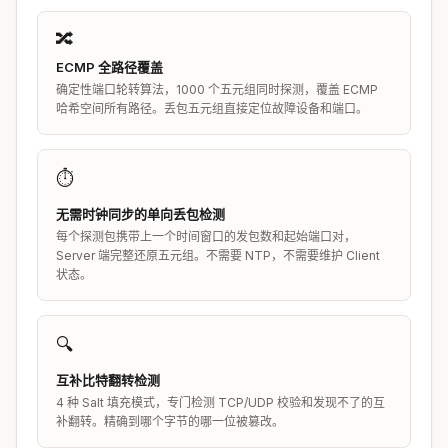
🔀
ECMP 全路径覆盖
确定性端口轮转算法，1000 个五元组同时探测，覆盖 ECMP
哈希空间所有路径。丢包五元组直接定位故障设备和端口。
⏱️
无需时钟同步的单向丢包检测
每个探测包携带上一个时间窗口的发包数和起始端口对，
Server 端完整还原五元组。不需要 NTP，不需要维护 Client
状态。
🔍
互补比特翻转检测
4 种 Salt 填充模式，专门检测 TCP/UDP 校验和发现不了的互
补翻转。精确到哪个字节的哪一位被篡改。