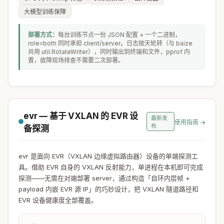
大模型训练保障
部署方式：
每台训练节点一份 JSON 配置 + 一个二进制，
role=both 同时承担 client/server。日志按天轮转（与 baize
共用 util.RotateWriter），同时输出到终端和文件，pprof 内
置，故障现场排查不需要二次部署。
evr — 基于 VXLAN 的 EVR 设
最新发
使用指南 →
布
备探测
evr 是面向 EVR（VXLAN 边缘虚拟路由器）设备的单端探测工
具。借助 EVR 自身的 VXLAN 反射能力，单进程在本机即可完成
探测——无需在对端部署 server，通过构造「自环内层帧 +
payload 内嵌 EVR 源 IP」的巧妙设计，把 VXLAN 隧道路径和
EVR 设备健康度全部覆盖。