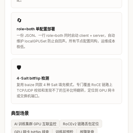
配。
🔄
role=both 单配置部署
一份 JSON、一行 role=both 同时启动 client + server，自动
维护 localGPUSet 防止自回声。所有节点配置同构，运维成本
极低。
🛡️
4-Salt bitflip 检测
复用 baize 同款 4 种 Salt 填充模式，专门覆盖 RoCE 链路上
TCP/UDP 校验和发现不了的互补比特翻转，定位到 GPU 网卡
或交换机端口。
典型场景
AI 训练集群 GPU 互联监控
RoCEv2 链路丢包定位
GPU 网卡 bitflip 排查
训练前预检
故障复盘