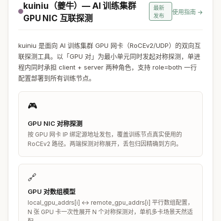
kuiniu（夔牛）— AI 训练集群
最新
使用指南 →
发布
GPU NIC 互联探测
kuiniu 是面向 AI 训练集群 GPU 网卡（RoCEv2/UDP）的双向互
联探测工具。以「GPU 对」为最小单元同时发起对称探测，单进
程内同时承担 client + server 两种角色，支持 role=both 一行
配置部署到所有训练节点。
🎮
GPU NIC 对称探测
按 GPU 网卡 IP 绑定源地址发包，覆盖训练节点真实使用的
RoCEv2 路径。两端探测对称展开，丢包归因精确到方向。
🔗
GPU 对数组模型
local_gpu_addrs[i] ↔ remote_gpu_addrs[i] 平行数组配置，
N 张 GPU 卡一次性展开 N 个对称探测对，单机多卡场景天然适