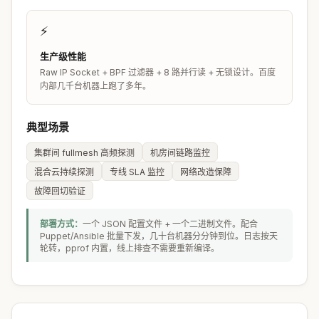
⚡
生产级性能
Raw IP Socket + BPF 过滤器 + 8 路并行读 + 无锁设计。百度
内部几千台机器上跑了多年。
典型场景
集群间 fullmesh 高频探测
机房间链路监控
混合云持续探测
专线 SLA 监控
网络改造保障
故障回切验证
部署方式：
一个 JSON 配置文件 + 一个二进制文件。配合
Puppet/Ansible 批量下发，几十台机器分分钟到位。日志按天
轮转，pprof 内置，线上排查不需要重新编译。