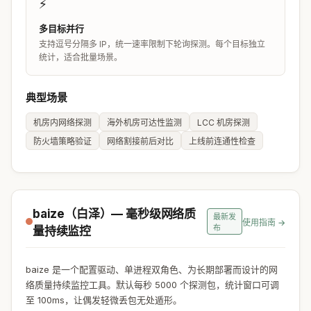
⚡
多目标并行
支持逗号分隔多 IP，统一速率限制下轮询探测。每个目标独立
统计，适合批量场景。
典型场景
机房内网络探测
海外机房可达性监测
LCC 机房探测
防火墙策略验证
网络割接前后对比
上线前连通性检查
baize（白泽）— 毫秒级网络质
最新发
使用指南 →
布
量持续监控
baize 是一个配置驱动、单进程双角色、为长期部署而设计的网
络质量持续监控工具。默认每秒 5000 个探测包，统计窗口可调
至 100ms，让偶发轻微丢包无处遁形。