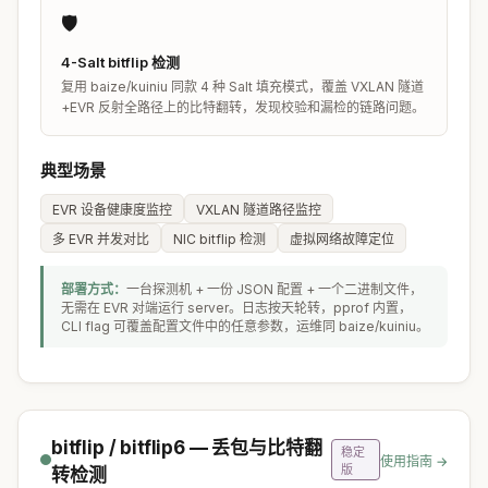
🛡️
4-Salt bitflip 检测
复用 baize/kuiniu 同款 4 种 Salt 填充模式，覆盖 VXLAN 隧道
+EVR 反射全路径上的比特翻转，发现校验和漏检的链路问题。
典型场景
EVR 设备健康度监控
VXLAN 隧道路径监控
多 EVR 并发对比
NIC bitflip 检测
虚拟网络故障定位
部署方式：
一台探测机 + 一份 JSON 配置 + 一个二进制文件，
无需在 EVR 对端运行 server。日志按天轮转，pprof 内置，
CLI flag 可覆盖配置文件中的任意参数，运维同 baize/kuiniu。
bitflip / bitflip6 — 丢包与比特翻
稳定
使用指南 →
版
转检测