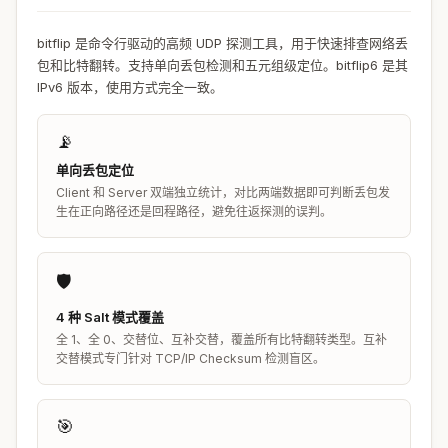
bitflip 是命令行驱动的高频 UDP 探测工具，用于快速排查网络丢
包和比特翻转。支持单向丢包检测和五元组级定位。bitflip6 是其
IPv6 版本，使用方式完全一致。
📡
单向丢包定位
Client 和 Server 双端独立统计，对比两端数据即可判断丢包发
生在正向路径还是回程路径，避免往返探测的误判。
🛡️
4 种 Salt 模式覆盖
全 1、全 0、交替位、互补交替，覆盖所有比特翻转类型。互补
交替模式专门针对 TCP/IP Checksum 检测盲区。
🎯