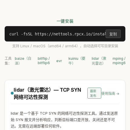
一键安装
curl -fsSL https://nettools.rpcx.io/install.sh | sh
复制
支持 Linux / macOS（amd64 / arm64），自动选择可写目录安装
工具
baize（白
bitflip /
kuiniu（夔
lidar（激
mping /
evr
bitflip6
mping6
集：
泽）
牛）
光雷达）
lidar（激光雷达）— TCP SYN
最新
使用指南 →
发布
网络可达性探测
lidar 是一个基于 TCP SYN 的网络可达性探测工具。通过发送原
始 SYN 报文并分析响应，判断目标端口是开放、关闭还是不可
达。无需在远端部署任何软件。