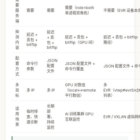
要
需要（role=both
服
需要
需要
不需要（EVR 设备本
单进程双角色）
务
端
探
延迟
延迟 +
测
延迟 + 丢包 +
延迟 + 丢包 + bitfli
+ 丢
丢包 +
内
bitflip（GPU 间）
路径）
包 +
bitflip
bitflip
容
配
JSON
置
命令行
JSON 配置文件 +
配置
JSON 配置文件 + 
方
参数
命令行覆盖
文件
式
多
GPU 对数组
多
目
多 IP
多 IP
（local↔remote
EVR（vtep#evrSrc[
标
平行数组）
列表）
长期
适
临时排
部
用
AI 训练集群 GPU
查、快
署、
EVR / VXLAN 虚拟
场
互联监控
速诊断
持续
景
监控