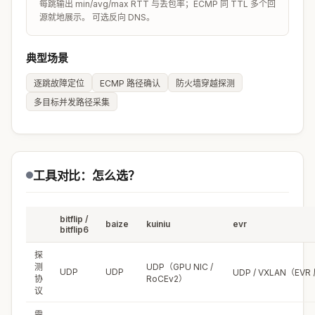
每跳输出 min/avg/max RTT 与丢包率；ECMP 同 TTL 多个回
源就地展示。 可选反向 DNS。
典型场景
逐跳故障定位
ECMP 路径确认
防火墙穿越探测
多目标并发路径采集
工具对比：怎么选？
bitflip /
baize
kuiniu
evr
bitflip6
探
测
UDP（GPU NIC /
UDP
UDP
UDP / VXLAN（EV
协
RoCEv2）
议
需