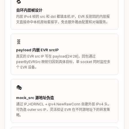
🔁
自环内层帧设计
内层 IPv4 帧的 src 和 dst 都填本机 IP，EVR 反射回的内层报
文直接命中本机原始套接字，免去额外路由配置和对端服务。
🧬
payload 内嵌 EVR srcIP
真实的 EVR src IP 写在 payload[24:28]，回包通过
peerByEVRSrc 映射归因到具体目标，单 socket 同时监控多
个 EVR 设备。
🎭
mock_src 源地址伪造
通过 IP_HDRINCL + ipv4.NewRawConn 自建外层 IPv4 头，
可伪造 outer src IP，灵活验证 EVR 在不同源地址下的转发策
略。